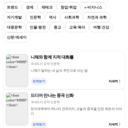
트렌드
경제
재테크
창업/취업
e-비지니스
자기계발
인문학
역사
사회과학
자연과 과학
대중문학
인물/평전
종교
교육/육아
여행/건강
산문/에세이
니체와 함께 지적 대화를
국내도서 요약 인문학
니체가 말하는 내 삶의 주인으로 사는 법
요약보기
자세히 〉
드디어 만나는 중국 신화
국내도서 요약 인문학
천지개벽부터 하나라 건국까지, 오늘의 중국을 만든 최초의 이야
기
요약보기
자세히 〉