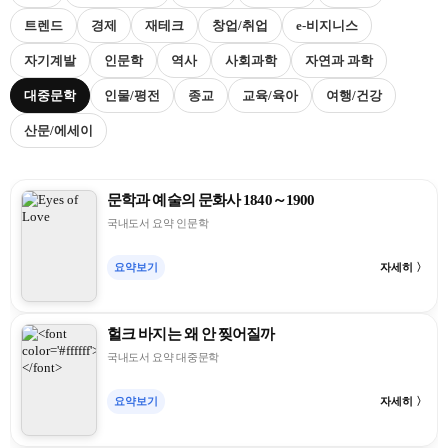
트렌드
경제
재테크
창업/취업
e-비지니스
자기계발
인문학
역사
사회과학
자연과 과학
대중문학
인물/평전
종교
교육/육아
여행/건강
산문/에세이
문학과 예술의 문화사 1840～1900
국내도서 요약 인문학
요약보기
자세히 〉
헐크 바지는 왜 안 찢어질까
국내도서 요약 대중문학
요약보기
자세히 〉